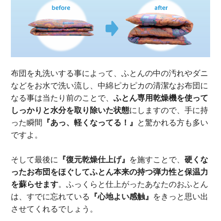
布団を丸洗いする事によって、ふとんの中の汚れやダニ
などをお水で洗い流し、中綿ピカピカの清潔なお布団に
なる事は当たり前のことで、
ふとん専用乾燥機を使って
しっかりと水分を取り除いた状態
にしますので、手に持
った瞬間
『あっ、軽くなってる！』
と驚かれる方も多い
ですよ。
そして最後に
『復元乾燥仕上げ』
を施すことで、
硬くな
ったお布団をほぐしてふとん本来の持つ弾力性と保温力
を蘇らせます
。ふっくらと仕上がったあなたのおふとん
は、すでに忘れている
『心地よい感触』
をきっと思い出
させてくれるでしょう。