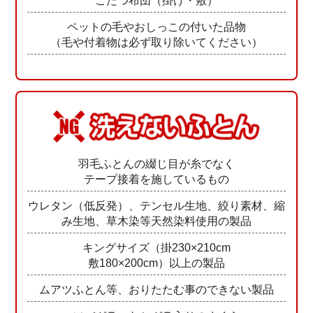
こたつ布団（掛け・敷）
ペットの毛やおしっこの付いた品物
（毛や付着物は必ず取り除いてください）
羽毛ふとんの綴じ目が糸でなく
テープ接着を施しているもの
ウレタン（低反発）、テンセル生地、絞り素材、縮
み生地、草木染等天然染料使用の製品
キングサイズ（掛230×210cm
敷180×200cm）以上の製品
ムアツふとん等、おりたたむ事のできない製品