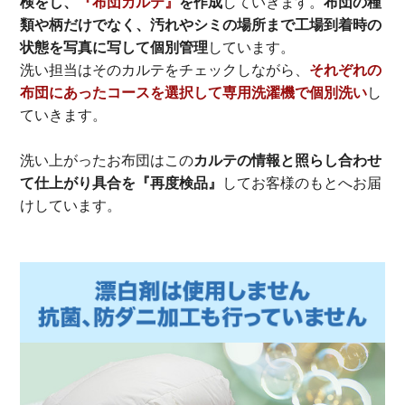
検をし、
『布団カルテ』
を作成
していきます。
布団の種
類や柄だけでなく、汚れやシミの場所まで工場到着時の
状態を写真に写して個別管理
しています。
洗い担当はそのカルテをチェックしながら、
それぞれの
布団にあったコースを選択して専用洗濯機で個別洗い
し
ていきます。
洗い上がったお布団はこの
カルテの情報と照らし合わせ
て仕上がり具合を『再度検品』
してお客様のもとへお届
けしています。