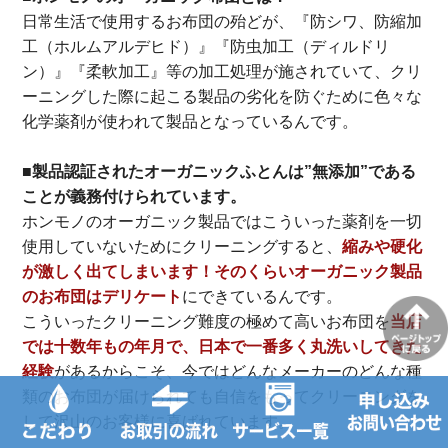
日常生活で使用するお布団の殆どが、『防シワ、防縮加
工（ホルムアルデヒド）』『防虫加工（ディルドリ
ン）』『柔軟加工』等の加工処理が施されていて、クリ
ーニングした際に起こる製品の劣化を防ぐために色々な
化学薬剤が使われて製品となっているんです。
■製品認証されたオーガニックふとんは”無添加”である
ことが義務付けられています。
ホンモノのオーガニック製品ではこういった薬剤を一切
使用していないためにクリーニングすると、
縮みや硬化
が激しく出てしまいます！そのくらいオーガニック製品
のお布団はデリケート
にできているんです。
こういったクリーニング難度の極めて高いお布団を
当店
では十数年もの年月で、日本で一番多く丸洗いしてきた
経験
があるからこそ、今ではどんなメーカーのどんな種
類のお布団が届けられても自信をもってクリーニングを
して沢山のお客様に喜ばれています。