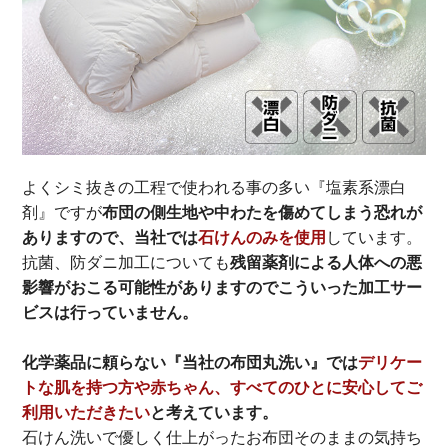
よくシミ抜きの工程で使われる事の多い『塩素系漂白
剤』ですが
布団の側生地や中わたを傷めてしまう恐れが
ありますので、当社では
石けんのみを使用
しています。
抗菌、防ダニ加工についても
残留薬剤による人体への悪
影響がおこる可能性がありますのでこういった加工サー
ビスは行っていません。
化学薬品に頼らない『当社の布団丸洗い』では
デリケー
トな肌を持つ方や赤ちゃん、すべてのひとに安心してご
利用いただきたい
と考えています。
石けん洗いで優しく仕上がったお布団そのままの気持ち