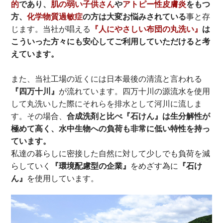
的
であり、
肌の弱い子供さん
や
アトピー性皮膚炎
をもつ
方、
化学物質過敏症
の方は大変お悩みされている
事と存
じます。当社が唱える
『人にやさしい布団の丸洗い』
は
こういった方々にも安心してご利用していただけると考
えています。
また、当社工場の近くには日本最後の清流と言われる
『四万十川』
が流れています。四万十川の源流水を使用
して丸洗いした際にそれらを排水として河川に流しま
す。その場合、
合成洗剤と比べ『石けん』は生分解性が
極めて高く、水中生物への負荷も非常に低い特性を持っ
ています。
私達の暮らしに密接した自然に対して少しでも負荷を減
らしていく
『環境配慮型の企業』
をめざす為に
『石け
ん』
を使用しています。