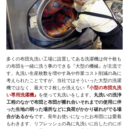
多くの布団丸洗い工場に設置してある洗濯機は何十枚も
の布団を一緒に洗う事のできる『大型の機械』が主流で
す。丸洗い生産枚数を増やす為や作業コスト削減の為に
考えられたことですが、当社ではそういった大型の洗濯
機ではなく、最大で２枚しか洗えない
『小型の布団丸洗
い専用洗濯機』
を使って丸洗いをします。
丸洗いの洗浄
工程のなかで布団と布団が擦れ合いそれまでの使用に伴
った生地の弱った場所などに負荷がかかり破れがでる場
合があるから
です。長年お使いになったお布団には愛着
もわきます、リフレッシュの為に丸洗いに出したのにボ