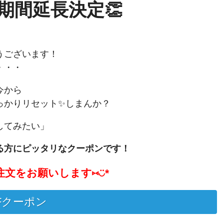
期間延長決定👏
うございます！
団・・・
今から
っかりリセット✨しまんか？
してみたい」
る方にピッタリなクーポンです！
文をお願いします⑅◡̈*
FFクーポン