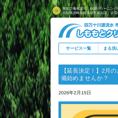
厚生労働省認可 全国クリーニング
高知県須崎福祉保健所届出済 ２窪
サービス一覧
まる洗
【延長決定！】2月のお
備始めませんか？
2026年2月15日