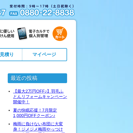
見積り
マイページ
最近の投稿
【最大2万円OFF♪】羽毛ふ
とんリフォームキャンペーン
開催中！
夏の快眠応援！7月限定
1,000円OFFクーポン♪
梅雨に負けない布団に大変
身！ジメジメ梅雨やっつけ