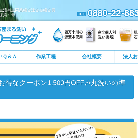
生活衛生同業組合連合会組合員
保第１号
いＱ＆Ａ
作業工程
会社概要
法人お
得なクーポン1,500円OFF🎶丸洗いの準