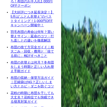
ろ！布団のお手入れ1,000円
OFFクーポン
【大好評につき延長決定！】
5月は“ふとん衣替え”のベス
トタイミング！1,000円OFF
キャンペーン開催中！
羽毛布団の寿命は何年？買い
替えサイン・延命のコツ・打
ち直しとの違いを徹底解説
布団の捨て方完全ガイド｜粗
大ごみ・回収・費用と「捨て
る前に」検討すべきこと
布団の衣替えは何月？冬布団
をしまう時期と正しい入れ替
え手順ガイド
布団の収納・保管方法ガイド
｜圧縮袋はNG？正しいしま
い方とカビ・ダニを防ぐコツ
花粉の時期に布団を干しても
大丈夫？花粉症でも快眠でき
る寝具対策ガイド